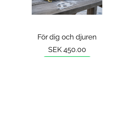
För dig och djuren
SEK 450.00
BUY NOW
Nyfiken på våra 
honungsprodukter?
Träfallet Honung