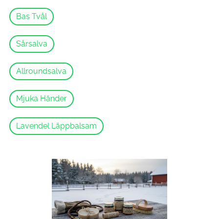
Bas Tvål
Sårsalva
Allroundsalva
Mjuka Händer
Lavendel Läppbalsam