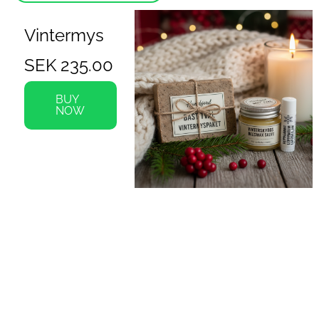
Vintermys
SEK 235.00
BUY
NOW
Nyfiken på våra 
honungsprodukter?
Träfallet Honung